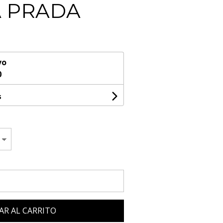
 PRADA
vo
0
s
AR AL CARRITO