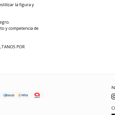
tilizar la figura y
egro.
o y competencia de
ULTANOS POR
N
C