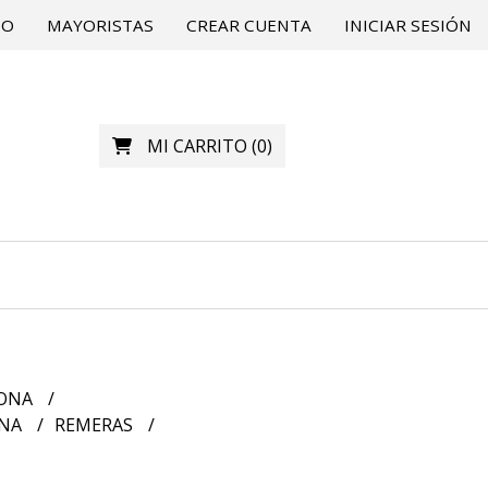
TO
MAYORISTAS
CREAR CUENTA
INICIAR SESIÓN
MI CARRITO
(
0
)
ZONA
ONA
REMERAS